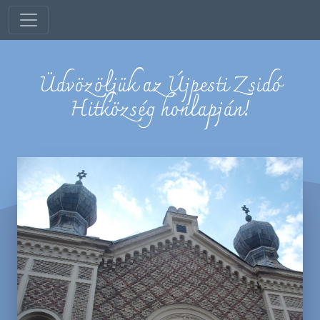
Üdvözöljük az Újpesti Zsidó
Hitközség honlapján!