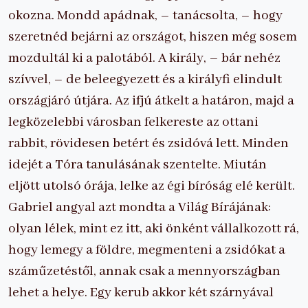
okozna. Mondd apádnak, – tanácsolta, – hogy
szeretnéd bejárni az országot, hiszen még sosem
mozdultál ki a palotából. A király, – bár nehéz
szívvel, – de beleegyezett és a királyfi elindult
országjáró útjára. Az ifjú átkelt a határon, majd a
legközelebbi városban felkereste az ottani
rabbit, rövidesen betért és zsidóvá lett. Minden
idejét a Tóra tanulásának szentelte. Miután
eljött utolsó órája, lelke az égi bíróság elé került.
Gabriel angyal azt mondta a Világ Bírájának:
olyan lélek, mint ez itt, aki önként vállalkozott rá,
hogy lemegy a földre, megmenteni a zsidókat a
száműzetéstől, annak csak a mennyországban
lehet a helye. Egy kerub akkor két szárnyával