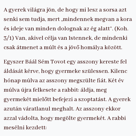
A gyerek világra jön, de hogy mi lesz a sorsa azt
senki sem tudja, mert „mindennek megvan a kora
és ideje van minden dolognak az ég alatt”. (Koh.
3/1) Van, akivel célja van Istennek, de mindenki
csak átmenet a múlt és a jövő homálya között.
Egyszer Báál Sém Tovot egy asszony kereste fel
áldását kérve, hogy gyermeke szülessen. Kilenc
hónap múlva az asszony megszülte fiát. Két év
múlva újra felkesete a rabbit: áldja, meg
gyermekét mielőtt befejezi a szoptatást. A gyerek
azután váratlanul meghalt. Az asszony ekkor
azzal vádolta, hogy megölte gyermekét. A rabbi
mesélni kezdett: