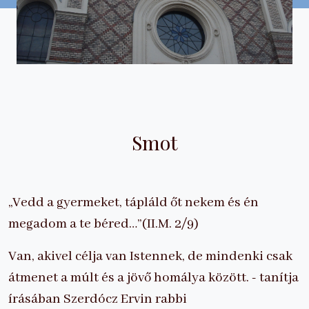
Smot
„Vedd a gyermeket, tápláld őt nekem és én
megadom a te béred…”(II.M. 2/9)
Van, akivel célja van Istennek, de mindenki csak
átmenet a múlt és a jövő homálya között. - tanítja
írásában Szerdócz Ervin rabbi