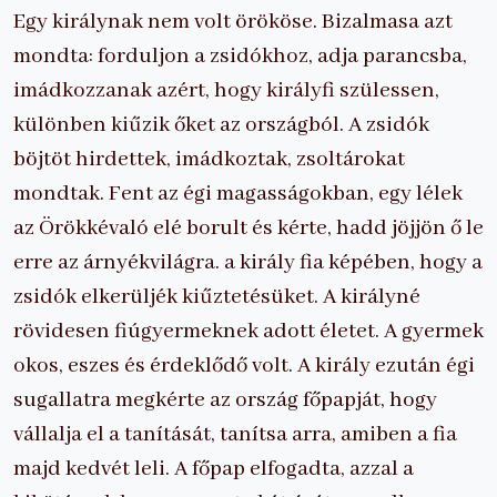
Egy királynak nem volt örököse. Bizalmasa azt
mondta: forduljon a zsidókhoz, adja parancsba,
imádkozzanak azért, hogy királyfi szülessen,
különben kiűzik őket az országból. A zsidók
böjtöt hirdettek, imádkoztak, zsoltárokat
mondtak. Fent az égi magasságokban, egy lélek
az Örökkévaló elé borult és kérte, hadd jöjjön ő le
erre az árnyékvilágra. a király fia képében, hogy a
zsidók elkerüljék kiűztetésüket. A királyné
rövidesen fiúgyermeknek adott életet. A gyermek
okos, eszes és érdeklődő volt. A király ezután égi
sugallatra megkérte az ország főpapját, hogy
vállalja el a tanítását, tanítsa arra, amiben a fia
majd kedvét leli. A főpap elfogadta, azzal a