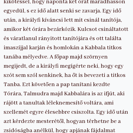
kikötéssel, hogy naponta két órát maradhasson
egyedül, s ez idő alatt senki se zavarja. Egy idő
után, a királyfi kíváncsi lett mit csinál tanítója,
amikor két órára bezárkózik. Kulcsot csináltatott
és váratlanul rányitott tanítójára és ott találta
imaszíjjal karján és homlokán a Kabbala titkos
tanába mélyedve. A főpap majd szörnyen
megijedt, de a királyfi megígérte neki, hogy egy
szót sem szól senkinek, ha őt is bevezeti a titkos
Tanba. Ezt követően a pap tanítani kezdte
Tórára, Talmudra majd Kabbalára is az ifjút, aki
rájött a tanultak léleknemesítő voltára, ami
szellemét egyre élesebbre csiszolta. Egy idő után
azt kérdezte mesterétől, hogyan térhetne be a
zsidóságba anélkül, hogy apjának fájdalmat