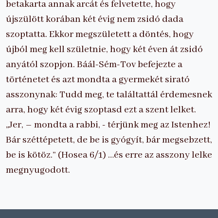
betakarta annak arcát és felvetette, hogy
újszülött korában két évig nem zsidó dada
szoptatta. Ekkor megszületett a döntés, hogy
újból meg kell születnie, hogy két éven át zsidó
anyától szopjon. Báál-Sém-Tov befejezte a
történetet és azt mondta a gyermekét sirató
asszonynak: Tudd meg, te találtattál érdemesnek
arra, hogy két évig szoptasd ezt a szent lelket.
„Jer, – mondta a rabbi, - térjünk meg az Istenhez!
Bár széttépetett, de be is gyógyít, bár megsebzett,
be is kötöz.” (Hosea 6/1) …és erre az asszony lelke
megnyugodott.