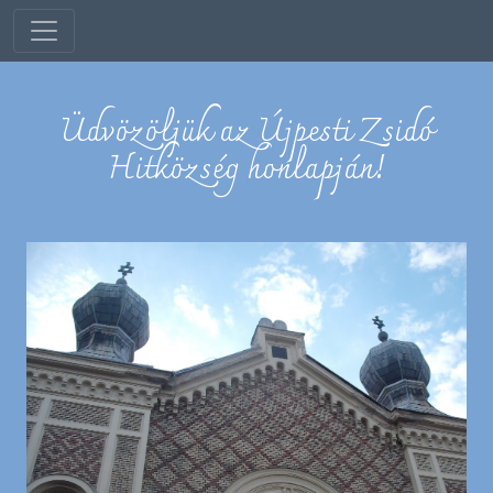
Üdvözöljük az Újpesti Zsidó
Hitközség honlapján!