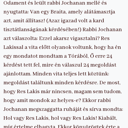
Odament és leült rabbi Jochanan mellé és
nyugtatta: Van egy Braita, amely alátámasztja
azt, amit állítasz! (Azaz igazad volt a kard
tisztátlanságának kérdésében!) Rabbi Jochanan
azt válaszolta: Ezzel akarsz vigasztalni? Res
Lakissal a vita előtt olyanok voltunk, hogy ha én
egy mondatot mondtam a Tórából, Ő erre 24
kérdést tett fel, mire én válaszul 24 megoldást
ajánlottam. Minden vita teljes lett köztünk:
megoldást találtunk minden kérdésre. De most,
hogy Res Lakis már nincsen, magam sem tudom,
hogy amit mondok az helyes-e? Ekkor rabbi
Jochanan megszaggatta ruháját és sírva mondta:
Hol vagy Res Lakis, hol vagy Res Lakis! Kiabált,
míg értelme elhagyta. Ekkor könyörögtek érte a