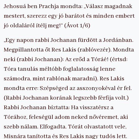
Jehosuá ben Prachja mondta: „Válasz magadnak
mestert, szerezz egy jó barátot és minden embert
jó oldaláról ítélj meg!” (Ávot 1/6)
„Egy napon rabbi Jochanan fürdött a Jordánban.
Megpillantotta őt Res Lakis (rablóvezér). Mondta
neki (rabbi Jochanan): Az erőd a Tóráé! (értsd:
Tóra tanulás méltóbb foglalatosság lenne
számodra, mint rablónak maradni). Res Lakis
mondta erre: Szépséged az asszonyokéval ér fel.
(Rabbi Jochanan korának legszebb férfija volt.)
Rabbi Jochanan bíztatta: Ha visszatérsz a
Tórához, feleségül adom neked nővéremet, aki
szebb nálam. Elfogadta. Tórát olvastatott vele,
Misnára tanította és Res Lakis nagy tudós lett.