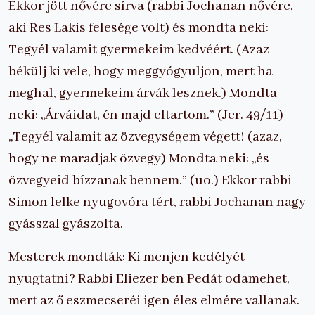
Ekkor jött nővére sírva (rabbi Jochanan nővére,
aki Res Lakis felesége volt) és mondta neki:
Tegyél valamit gyermekeim kedvéért. (Azaz
békülj ki vele, hogy meggyógyuljon, mert ha
meghal, gyermekeim árvák lesznek.) Mondta
neki: „Árváidat, én majd eltartom.” (Jer. 49/11)
„Tegyél valamit az özvegységem végett! (azaz,
hogy ne maradjak özvegy) Mondta neki: „és
özvegyeid bízzanak bennem.” (uo.) Ekkor rabbi
Simon lelke nyugovóra tért, rabbi Jochanan nagy
gyásszal gyászolta.
Mesterek mondták: Ki menjen kedélyét
nyugtatni? Rabbi Eliezer ben Pedát odamehet,
mert az ő eszmecseréi igen éles elmére vallanak.