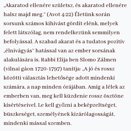
„Akaratod ellenére születsz, és akaratod ellenére
halsz majd meg.” (Avot 4:22) Életünk során
sorsunk számos kihívást gördít elénk, melyek
felett látszólag, nem rendelkezünk semmilyen
befolyással. A szabad akarat és a tudatos pozitív
„élnivágyás” hatással van az ember sorsának
alakulására is. Rabbi Elija ben Slomo Zálmen
(vilnai gáon 1720-1797) tanítja: „A jó és rossz
közötti választás lehetősége adott mindenki
számára, a nap minden órájában. Amíg a lélek az
emberben van, meg kell küzdenie rossz ösztöne
kísértéseivel. Le kell győzni a beképzeltséget,
büszkeséget, személyének kizárólagosságát,
mindenki mással szemben.