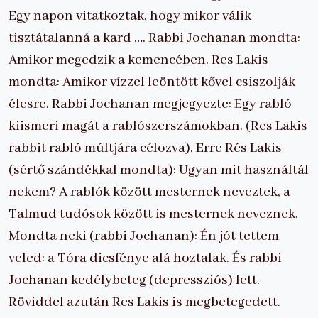
Egy napon vitatkoztak, hogy mikor válik
tisztátalanná a kard …. Rabbi Jochanan mondta:
Amikor megedzik a kemencében. Res Lakis
mondta: Amikor vízzel leöntött kővel csiszolják
élesre. Rabbi Jochanan megjegyezte: Egy rabló
kiismeri magát a rablószerszámokban. (Res Lakis
rabbit rabló múltjára célozva). Erre Rés Lakis
(sértő szándékkal mondta): Ugyan mit használtál
nekem? A rablók között mesternek neveztek, a
Talmud tudósok között is mesternek neveznek.
Mondta neki (rabbi Jochanan): Én jót tettem
veled: a Tóra dicsfénye alá hoztalak. És rabbi
Jochanan kedélybeteg (depressziós) lett.
Röviddel azután Res Lakis is megbetegedett.