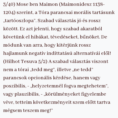
3/40) Mose ben Maimon (Maimonidesz 1138-
1204) szerint, a Tóra parancsai morális tartásunk
„tartóoszlopa”. Szabad választás jó és rossz
között. Ez azt jelenti, hogy szabad akaratból
követünk el hibákat, tévedéseket, bűnöket. De
módunk van arra, hogy kitérjünk rossz
hajlamunk negatív indíttatású alternatívái elől!
(Hilhot Tesuva 5/2) A szabad választás viszont
nem a tórai „tedd meg”, illetve „ne tedd”
parancsok opcionális kérdése, hanem vagy
poszibilis, - „helyzetemnél fogva megtehetem”,
vagy plauzibilis, - „körülményeket figyelembe
véve, tetteim következményeit szem előtt tartva
mégsem teszem meg!”