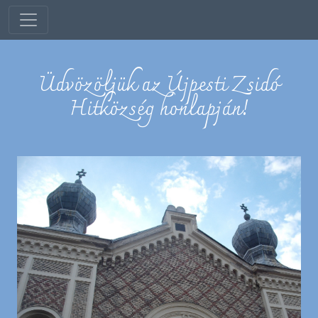
Üdvözöljük az Újpesti Zsidó
Hitközség honlapján!