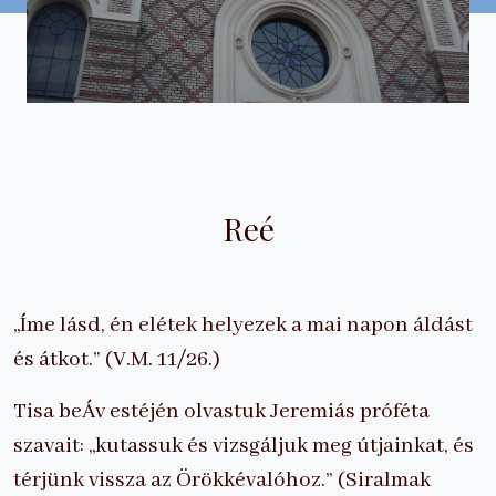
Reé
„Íme lásd, én elétek helyezek a mai napon áldást
és átkot.” (V.M. 11/26.)
Tisa beÁv estéjén olvastuk Jeremiás próféta
szavait: „kutassuk és vizsgáljuk meg útjainkat, és
térjünk vissza az Örökkévalóhoz.” (Siralmak