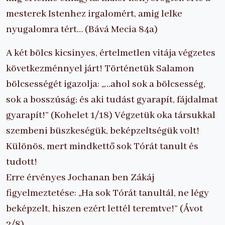
mesterek Istenhez irgalomért, amig lelke
nyugalomra tért… (Bává Mecia 84a)
A két bölcs kicsinyes, értelmetlen vitája végzetes
következménnyel járt! Történetük Salamon
bölcsességét igazolja: „…ahol sok a bölcsesség,
sok a bosszúság; és aki tudást gyarapít, fájdalmat
gyarapít!” (Kohelet 1/18) Végzetük oka társukkal
szembeni büszkeségük, beképzeltségük volt!
Különös, mert mindkettő sok Tórát tanult és
tudott!
Erre érvényes Jochanan ben Zákáj
figyelmeztetése: „Ha sok Tórát tanultál, ne légy
beképzelt, hiszen ezért lettél teremtve!” (Ávot
2/8)